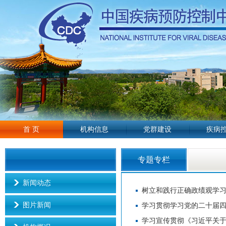
首 页
机构信息
党群建设
疾病
专题专栏
新闻动态
树立和践行正确政绩观学
图片新闻
学习贯彻学习党的二十届
学习宣传贯彻《习近平关