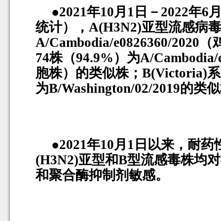
●
2021
年
10
月
1
日－
2022
年
6
统计），
A(H3N2)
亚型流感病
A/Cambodia/e0826360/2020
（
74
株（
94.9%
）为
A/Cambodia/
胞株）的类似株；
B(Victoria)
系
为
B/Washington/02/2019
的类似
●
2021
年
10
月
1
日以来，耐药
(H3N2)
亚型和
B
型流感毒株均对
和聚合酶抑制剂敏感。