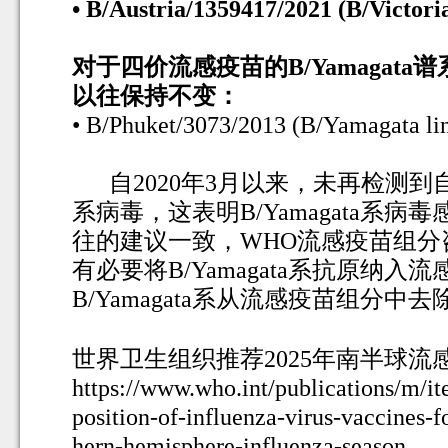
• B/Austria/1359417/2021 (B/Victoria 
对于四价流感疫苗的
B/Yamagata
谱
以往保持不变：
• B/Phuket/3073/2013 (B/Yamagata line
自
2020
年
3
月以来，未再检测到
系病毒，这表明
B/Yamagata
系病毒
往的建议一致，
WHO
流感疫苗组分
有必要将
B/Yamagata
系抗原纳入流
B/Yamagata
系从流感疫苗组分中去
世界卫生组织推荐
2025
年南半球流
https://www.who.int/publications/m
position-of-influenza-virus-vaccines-f
hern-hemisphere-influenza-season