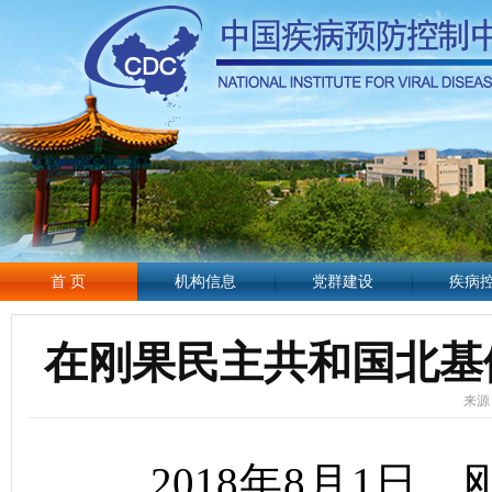
首 页
机构信息
党群建设
疾病
在刚果民主共和国北基
来源：
2018
年
8
月
1
日，